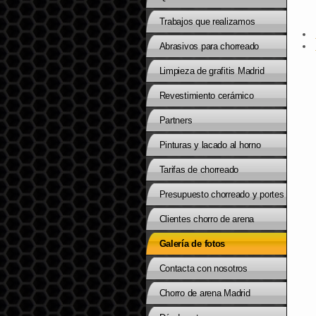
Trabajos que realizamos
Abrasivos para chorreado
Limpieza de grafitis Madrid
Revestimiento cerámico
Partners
Pinturas y lacado al horno
Tarifas de chorreado
Presupuesto chorreado y portes
Clientes chorro de arena
Galería de fotos
Contacta con nosotros
Chorro de arena Madrid