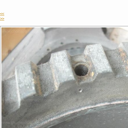
<<
>>