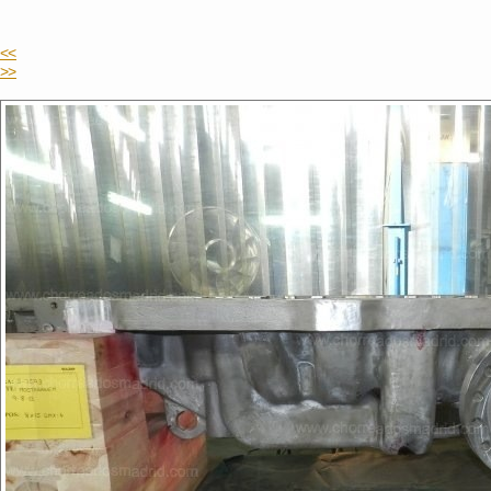
<<
>>