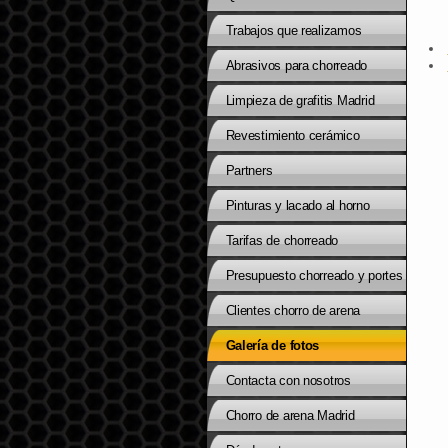
Trabajos que realizamos
Abrasivos para chorreado
Limpieza de grafitis Madrid
Revestimiento cerámico
Partners
Pinturas y lacado al horno
Tarifas de chorreado
Presupuesto chorreado y portes
Clientes chorro de arena
Galería de fotos
Contacta con nosotros
Chorro de arena Madrid