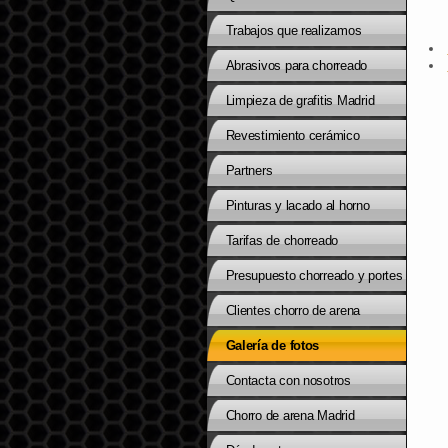
Trabajos que realizamos
Abrasivos para chorreado
Limpieza de grafitis Madrid
Revestimiento cerámico
Partners
Pinturas y lacado al horno
Tarifas de chorreado
Presupuesto chorreado y portes
Clientes chorro de arena
Galería de fotos
Contacta con nosotros
Chorro de arena Madrid