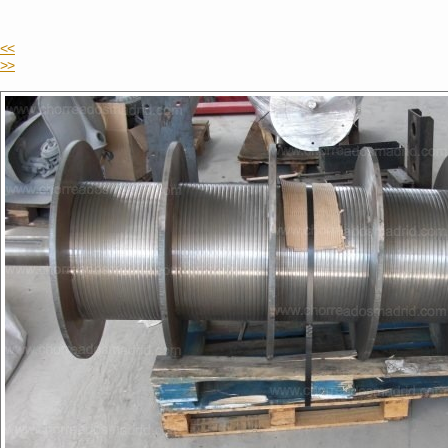
<<
>>