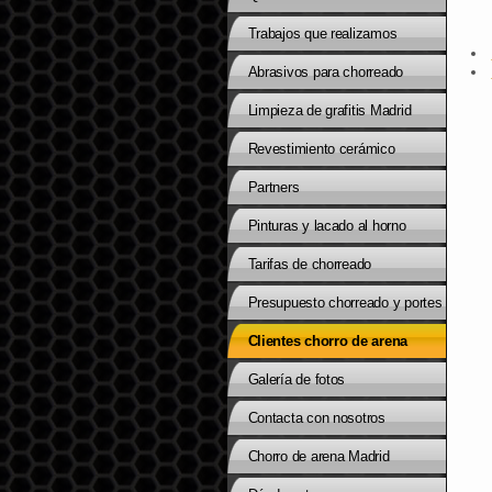
Trabajos que realizamos
Abrasivos para chorreado
Limpieza de grafitis Madrid
Revestimiento cerámico
Partners
Pinturas y lacado al horno
Tarifas de chorreado
Presupuesto chorreado y portes
Clientes chorro de arena
Galería de fotos
Contacta con nosotros
Chorro de arena Madrid