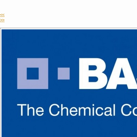
<<
>>