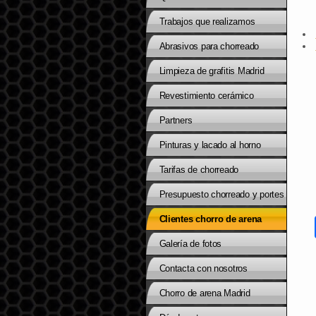
Trabajos que realizamos
Abrasivos para chorreado
Limpieza de grafitis Madrid
Revestimiento cerámico
Partners
Pinturas y lacado al horno
Tarifas de chorreado
Presupuesto chorreado y portes
Clientes chorro de arena
Galería de fotos
Contacta con nosotros
Chorro de arena Madrid